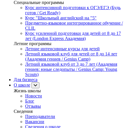
Специальные программы
Курс интенсивной подготовки к ОГЭ/ЕГЭ (Будь
готов / Get Ready)
Курс "Школьный английский на "5"
Предметно-языковое интегрированное обучение /
CLIL
Курс усиленной подготовки для детей от 8 до 17
лет (London Express Академия)
Летние программы
Летние интенсивные курсы для детей
Летний языковой клуб для детей от 8 до 14 лет
(Академия гениев / Genius Camp)
Летний языковой клуб от 3 до 7 лет (Академия
гениев: юные следопыты / Genius Camp: Young
Scouts)
Для бизнеса
О школе
Жизнь школы
Новости
Блог
Отзывы
Сведения
Преподаватели
Вакансии
Сведения о школе