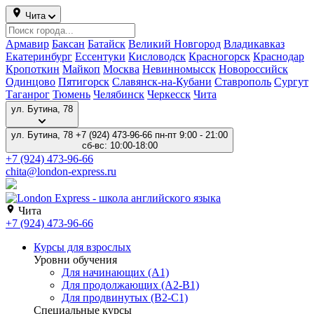
Чита
Армавир
Баксан
Батайск
Великий Новгород
Владикавказ
Екатеринбург
Ессентуки
Кисловодск
Красногорск
Краснодар
Кропоткин
Майкоп
Москва
Невинномысск
Новороссийск
Одинцово
Пятигорск
Славянск-на-Кубани
Ставрополь
Сургут
Таганрог
Тюмень
Челябинск
Черкесск
Чита
ул. Бутина, 78
ул. Бутина, 78
+7 (924) 473-96-66
пн-пт 9:00 - 21:00
сб-вс: 10:00-18:00
+7 (924) 473-96-66
chita@london-express.ru
Чита
+7 (924) 473-96-66
Курсы для взрослых
Уровни обучения
Для начинающих (A1)
Для продолжающих (A2-B1)
Для продвинутых (B2-C1)
Специальные курсы