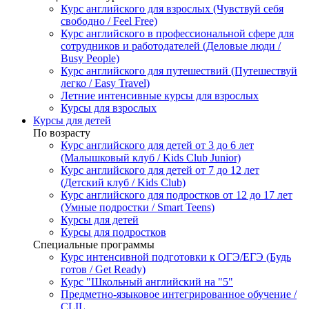
Курс английского для взрослых (Чувствуй себя
свободно / Feel Free)
Курс английского в профессиональной сфере для
сотрудников и работодателей (Деловые люди /
Busy People)
Курс английского для путешествий (Путешествуй
легко / Easy Travel)
Летние интенсивные курсы для взрослых
Курсы для взрослых
Курсы для детей
По возрасту
Курс английского для детей от 3 до 6 лет
(Малышковый клуб / Kids Club Junior)
Курс английского для детей от 7 до 12 лет
(Детский клуб / Kids Club)
Курс английского для подростков от 12 до 17 лет
(Умные подростки / Smart Teens)
Курсы для детей
Курсы для подростков
Специальные программы
Курс интенсивной подготовки к ОГЭ/ЕГЭ (Будь
готов / Get Ready)
Курс "Школьный английский на "5"
Предметно-языковое интегрированное обучение /
CLIL