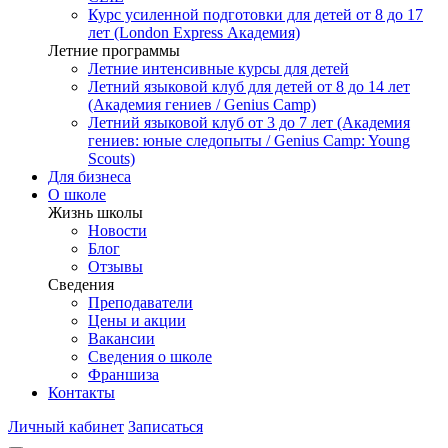
Курс усиленной подготовки для детей от 8 до 17
лет (London Express Академия)
Летние программы
Летние интенсивные курсы для детей
Летний языковой клуб для детей от 8 до 14 лет
(Академия гениев / Genius Camp)
Летний языковой клуб от 3 до 7 лет (Академия
гениев: юные следопыты / Genius Camp: Young
Scouts)
Для бизнеса
О школе
Жизнь школы
Новости
Блог
Отзывы
Сведения
Преподаватели
Цены и акции
Вакансии
Сведения о школе
Франшиза
Контакты
Личный кабинет
Записаться