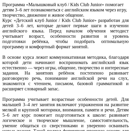
Программа «Малышковый клуб / Kids Club Junior» помогает
детям 3–6 лет познакомиться с английским языком через игру,
творчество, движение и живое общение.
Курс «Детский клуб Junior / Kids Club Junior» разработан для
детей 3–6 лет, которые делают первые шаги в изучении
английского языка. Перед началом обучения методист
учитывает возраст, особенности развития и уровень
подготовки ребёнка, чтобы подобрать оптимальную
программу и комфортный формат занятий.
В основе курса лежит коммуникативная методика, благодаря
которой дети начинают воспринимать английский язык
естественно — через игры, общение, творчество и интересные
задания. На занятиях ребёнок постепенно развивает
разговорную речь, понимание английской речи на слух,
знакомится с чтением, письмом, базовой грамматикой и
расширяет словарный запас.
Программа учитывает возрастные особенности детей. Для
малышей 3–4 лет занятия включают упражнения на развитие
мелкой и крупной моторики, внимания, памяти и речи. Детям
5–6 лет курс помогает подготовиться к школе: развивает
логическое и творческое мышление, самостоятельность,
умение общаться со сверстниками и уверенно осваивать
новые знания. Такой подход формирует прочную основу для