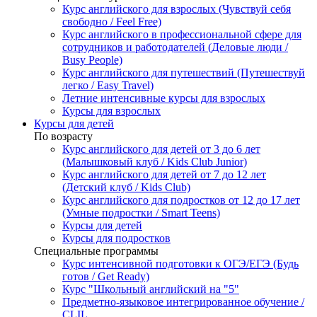
Курс английского для взрослых (Чувствуй себя
свободно / Feel Free)
Курс английского в профессиональной сфере для
сотрудников и работодателей (Деловые люди /
Busy People)
Курс английского для путешествий (Путешествуй
легко / Easy Travel)
Летние интенсивные курсы для взрослых
Курсы для взрослых
Курсы для детей
По возрасту
Курс английского для детей от 3 до 6 лет
(Малышковый клуб / Kids Club Junior)
Курс английского для детей от 7 до 12 лет
(Детский клуб / Kids Club)
Курс английского для подростков от 12 до 17 лет
(Умные подростки / Smart Teens)
Курсы для детей
Курсы для подростков
Специальные программы
Курс интенсивной подготовки к ОГЭ/ЕГЭ (Будь
готов / Get Ready)
Курс "Школьный английский на "5"
Предметно-языковое интегрированное обучение /
CLIL