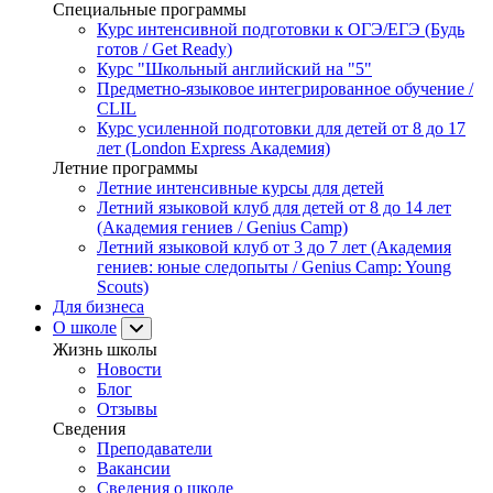
Специальные программы
Курс интенсивной подготовки к ОГЭ/ЕГЭ (Будь
готов / Get Ready)
Курс "Школьный английский на "5"
Предметно-языковое интегрированное обучение /
CLIL
Курс усиленной подготовки для детей от 8 до 17
лет (London Express Академия)
Летние программы
Летние интенсивные курсы для детей
Летний языковой клуб для детей от 8 до 14 лет
(Академия гениев / Genius Camp)
Летний языковой клуб от 3 до 7 лет (Академия
гениев: юные следопыты / Genius Camp: Young
Scouts)
Для бизнеса
О школе
Жизнь школы
Новости
Блог
Отзывы
Сведения
Преподаватели
Вакансии
Сведения о школе