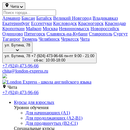
Чита
Армавир
Баксан
Батайск
Великий Новгород
Владикавказ
Екатеринбург
Ессентуки
Кисловодск
Красногорск
Краснодар
Кропоткин
Майкоп
Москва
Невинномысск
Новороссийск
Одинцово
Пятигорск
Славянск-на-Кубани
Ставрополь
Сургут
Таганрог
Тюмень
Челябинск
Черкесск
Чита
ул. Бутина, 78
ул. Бутина, 78
+7 (924) 473-96-66
пн-пт 9:00 - 21:00
сб-вс: 10:00-18:00
+7 (924) 473-96-66
chita@london-express.ru
Чита
+7 (924) 473-96-66
Курсы для взрослых
Уровни обучения
Для начинающих (A1)
Для продолжающих (A2-B1)
Для продвинутых (B2-C1)
Специальные курсы