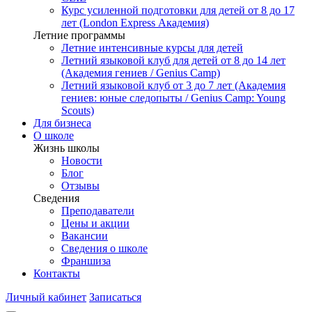
Курс усиленной подготовки для детей от 8 до 17
лет (London Express Академия)
Летние программы
Летние интенсивные курсы для детей
Летний языковой клуб для детей от 8 до 14 лет
(Академия гениев / Genius Camp)
Летний языковой клуб от 3 до 7 лет (Академия
гениев: юные следопыты / Genius Camp: Young
Scouts)
Для бизнеса
О школе
Жизнь школы
Новости
Блог
Отзывы
Сведения
Преподаватели
Цены и акции
Вакансии
Сведения о школе
Франшиза
Контакты
Личный кабинет
Записаться