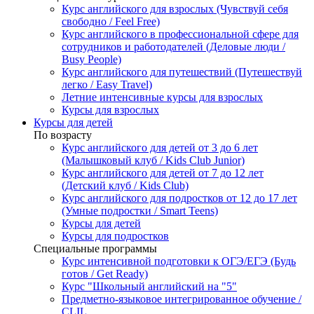
Курс английского для взрослых (Чувствуй себя
свободно / Feel Free)
Курс английского в профессиональной сфере для
сотрудников и работодателей (Деловые люди /
Busy People)
Курс английского для путешествий (Путешествуй
легко / Easy Travel)
Летние интенсивные курсы для взрослых
Курсы для взрослых
Курсы для детей
По возрасту
Курс английского для детей от 3 до 6 лет
(Малышковый клуб / Kids Club Junior)
Курс английского для детей от 7 до 12 лет
(Детский клуб / Kids Club)
Курс английского для подростков от 12 до 17 лет
(Умные подростки / Smart Teens)
Курсы для детей
Курсы для подростков
Специальные программы
Курс интенсивной подготовки к ОГЭ/ЕГЭ (Будь
готов / Get Ready)
Курс "Школьный английский на "5"
Предметно-языковое интегрированное обучение /
CLIL