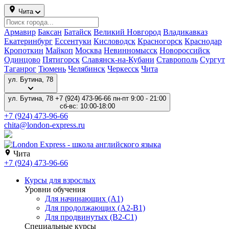
Чита
Армавир
Баксан
Батайск
Великий Новгород
Владикавказ
Екатеринбург
Ессентуки
Кисловодск
Красногорск
Краснодар
Кропоткин
Майкоп
Москва
Невинномысск
Новороссийск
Одинцово
Пятигорск
Славянск-на-Кубани
Ставрополь
Сургут
Таганрог
Тюмень
Челябинск
Черкесск
Чита
ул. Бутина, 78
ул. Бутина, 78
+7 (924) 473-96-66
пн-пт 9:00 - 21:00
сб-вс: 10:00-18:00
+7 (924) 473-96-66
chita@london-express.ru
Чита
+7 (924) 473-96-66
Курсы для взрослых
Уровни обучения
Для начинающих (A1)
Для продолжающих (A2-B1)
Для продвинутых (B2-C1)
Специальные курсы