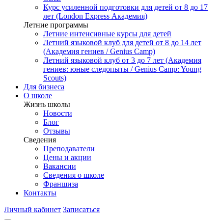
Курс усиленной подготовки для детей от 8 до 17
лет (London Express Академия)
Летние программы
Летние интенсивные курсы для детей
Летний языковой клуб для детей от 8 до 14 лет
(Академия гениев / Genius Camp)
Летний языковой клуб от 3 до 7 лет (Академия
гениев: юные следопыты / Genius Camp: Young
Scouts)
Для бизнеса
О школе
Жизнь школы
Новости
Блог
Отзывы
Сведения
Преподаватели
Цены и акции
Вакансии
Сведения о школе
Франшиза
Контакты
Личный кабинет
Записаться