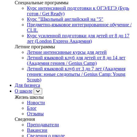
Специальные программы
Курс интенсивной подготовки к ОГЭ/ЕГЭ (Будь
готов / Get Ready)
Курс "Школьный английский на "5"
Предметно-языковое интегрированное обучение /
CLIL
Курс усиленной подготовки для детей от 8 до 17
лет (London Express Академия)
Летние программы
Летние интенсивные курсы для детей
Летний языковой клуб для детей от 8 до 14 лет
(Академия гениев / Genius Camp)
Летний языковой клуб от 3 до 7 лет (Академия
гениев: юные следопыты / Genius Camp: Young
Scouts)
Для бизнеса
О школе
Жизнь школы
Новости
Блог
Отзывы
Сведения
Преподаватели
Вакансии
Сведения о школе