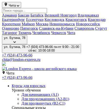
Чита
Армавир
Баксан
Батайск
Великий Новгород
Владикавказ
Екатеринбург
Ессентуки
Кисловодск
Красногорск
Краснодар
Кропоткин
Майкоп
Москва
Невинномысск
Новороссийск
Одинцово
Пятигорск
Славянск-на-Кубани
Ставрополь
Сургут
Таганрог
Тюмень
Челябинск
Черкесск
Чита
ул. Бутина, 78
ул. Бутина, 78
+7 (924) 473-96-66
пн-пт 9:00 - 21:00
сб-вс: 10:00-18:00
+7 (924) 473-96-66
chita@london-express.ru
Чита
+7 (924) 473-96-66
Курсы для взрослых
Уровни обучения
Для начинающих (A1)
Для продолжающих (A2-B1)
Для продвинутых (B2-C1)
Специальные курсы