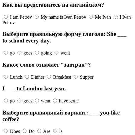
Как вы представитесь на английском?
I am Petrov
My name is Ivan Petrov
Me Ivan
I Ivan
Petrov
Выберите правильную форму глагола: She ___
to school every day.
go
goes
going
went
Какое слово означает "завтрак"?
Lunch
Dinner
Breakfast
Supper
I ___ to London last year.
go
goes
went
have gone
Выберите правильный вариант: ___ you like
coffee?
Does
Do
Are
Is