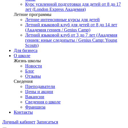
Курс усиленной подготовки для детей от 8 до 17
лет (London Express Академия)
Летние программы
Летние интенсивные курсы для детей
Летний языковой клуб для детей от 8 до 14 лет
(Академия гениев / Genius Camp)
Летний языковой клуб от 3 до 7 лет (Академия
гениев: юные следопыты / Genius Camp: Young
Scouts)
Для бизнеса
О школе
Жизнь школы
Новости
Блог
Отзывы
Сведения
Преподаватели
Цены и акции
Вакансии
Сведения о школе
Франшиза
Контакты
Личный кабинет
Записаться