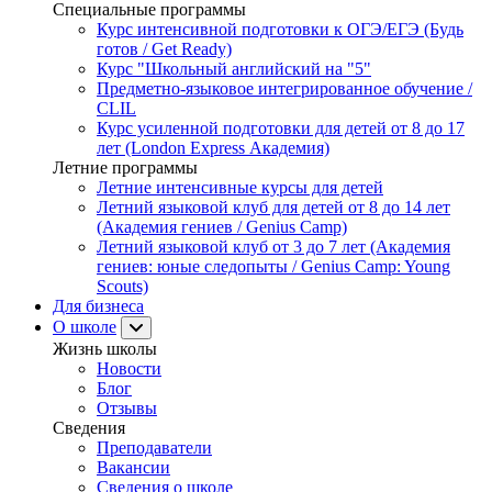
Специальные программы
Курс интенсивной подготовки к ОГЭ/ЕГЭ (Будь
готов / Get Ready)
Курс "Школьный английский на "5"
Предметно-языковое интегрированное обучение /
CLIL
Курс усиленной подготовки для детей от 8 до 17
лет (London Express Академия)
Летние программы
Летние интенсивные курсы для детей
Летний языковой клуб для детей от 8 до 14 лет
(Академия гениев / Genius Camp)
Летний языковой клуб от 3 до 7 лет (Академия
гениев: юные следопыты / Genius Camp: Young
Scouts)
Для бизнеса
О школе
Жизнь школы
Новости
Блог
Отзывы
Сведения
Преподаватели
Вакансии
Сведения о школе