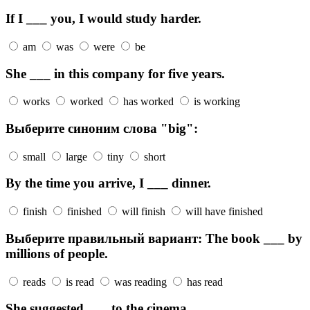
If I ___ you, I would study harder.
am
was
were
be
She ___ in this company for five years.
works
worked
has worked
is working
Выберите синоним слова "big":
small
large
tiny
short
By the time you arrive, I ___ dinner.
finish
finished
will finish
will have finished
Выберите правильный вариант: The book ___ by
millions of people.
reads
is read
was reading
has read
She suggested ___ to the cinema.