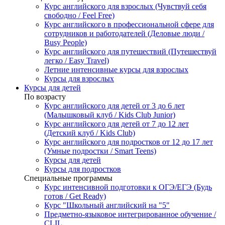
Курс английского для взрослых (Чувствуй себя
свободно / Feel Free)
Курс английского в профессиональной сфере для
сотрудников и работодателей (Деловые люди /
Busy People)
Курс английского для путешествий (Путешествуй
легко / Easy Travel)
Летние интенсивные курсы для взрослых
Курсы для взрослых
Курсы для детей
По возрасту
Курс английского для детей от 3 до 6 лет
(Малышковый клуб / Kids Club Junior)
Курс английского для детей от 7 до 12 лет
(Детский клуб / Kids Club)
Курс английского для подростков от 12 до 17 лет
(Умные подростки / Smart Teens)
Курсы для детей
Курсы для подростков
Специальные программы
Курс интенсивной подготовки к ОГЭ/ЕГЭ (Будь
готов / Get Ready)
Курс "Школьный английский на "5"
Предметно-языковое интегрированное обучение /
CLIL