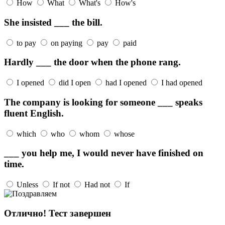
How
What
What's
How's
She insisted ___ the bill.
to pay
on paying
pay
paid
Hardly ___ the door when the phone rang.
I opened
did I open
had I opened
I had opened
The company is looking for someone ___ speaks
fluent English.
which
who
whom
whose
___ you help me, I would never have finished on
time.
Unless
If not
Had not
If
Отлично! Тест завершен